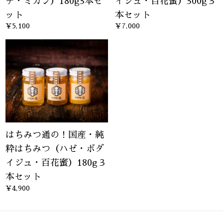
チ・ミカン）180g3本セ
イジュ・百花蜜）300g３
ット
本セット
¥5,100
¥7,000
はちみつ通の！国産・純
粋はちみつ（ハゼ・ボダ
イジュ・百花蜜）180g３
本セット
¥4,900